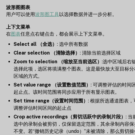
波形图图表
用户可以使用
波形图工具
以选择数据并进一步分析。
上下文菜单
在
图表
任意点右键点击，都会展示上下文菜单。
Select all （全选）
: 选中所有数据
Clear selection （清除选择）
: 清除当前选择区域
Zoom to selection （缩放至当前选区）
:选中区域后右
选择此项，选区将填满整个图表。这是最快放大至目标分
区域的方式。
Set value range （设置数值范围）
: 可调整评估的时间
起止点。该时间范围将同步应用于所有显示图表。
Set time range（设置时间范围）
: 根据所选通道图表，
调整评估时间区间的起止点
Crop active recordings（剪切活跃中的录制片段）
: 当
选中的录制会被剪切，仅保留选定范围，其余录制内容保
不变。若“撤销历史记录（undo）”未被清除，那么剪切操