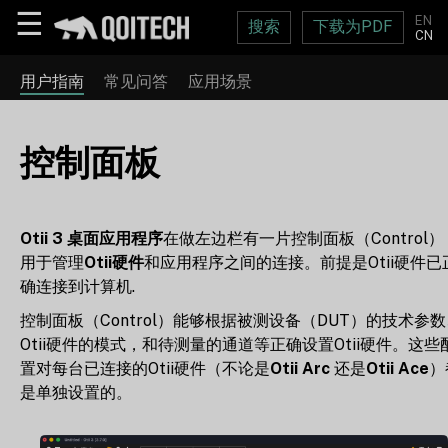
☰
EN
搜索
下载为PDF
CN
用户指南
常见问答
应用场景
控制面板
Otii 3 桌面应用程序
在做左边栏有一片控制面板（Control）
用于管理
Otii硬件
和应用程序之间的连接。前提是Otii硬件已
确连接到计算机.
控制面板（Control）能够根据被测设备（DUT）的技术参
Otii硬件的模式，和待测量的通道等正确设置Otii硬件。这些
置对每台已连接的Otii硬件（不论是
Otii Arc
还是
Otii Ace
）
是单独设置的。